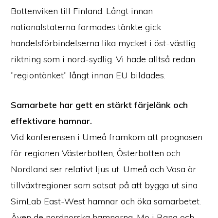
Bottenviken till Finland. Långt innan
nationalstaterna formades tänkte gick
handelsförbindelserna lika mycket i öst-västlig
riktning som i nord-sydlig. Vi hade alltså redan
”regiontänket” långt innan EU bildades.
Samarbete har gett en stärkt färjelänk och
effektivare hamnar.
Vid konferensen i Umeå framkom att prognosen
för regionen Västerbotten, Österbotten och
Nordland ser relativt ljus ut. Umeå och Vasa är
tillväxtregioner som satsat på att bygga ut sina
SimLab East-West hamnar och öka samarbetet.
Även de nordnorska hamnarna, Mo i Rana och