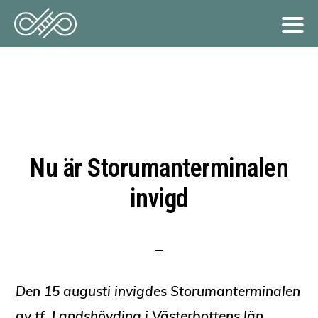
Hoppa
till
huvudinnehåll
Nu är Storumanterminalen
invigd
Den 15 augusti invigdes Storumanterminalen
av tf. Landshövding i Västerbottens län,