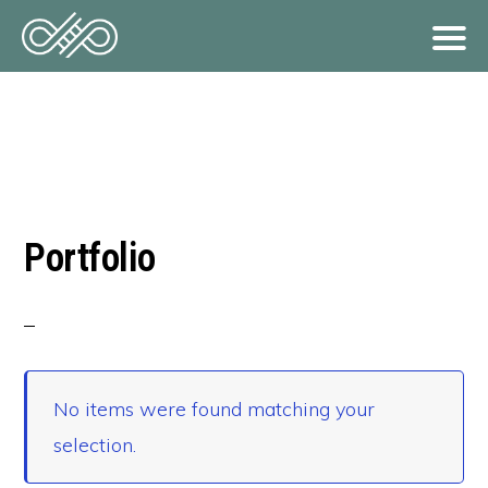
Hoppa
till
huvudinnehåll
Portfolio
No items were found matching your
selection.